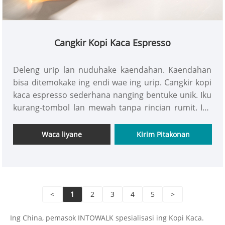
Cangkir Kopi Kaca Espresso
Deleng urip lan nuduhake kaendahan. Kaendahan
bisa ditemokake ing endi wae ing urip. Cangkir kopi
kaca espresso sederhana nanging bentuke unik. Iku
kurang-tombol lan mewah tanpa rincian rumit. Iku
mung inspirasi wong tresna kanggo urip. Cangkir
kopi INTOWALK nduweni gagang kayu sing
Waca liyane
Kirim Pitakonan
dibunderaké lan nyaman dicekel. Desain gagang
kayu ergonomis efektif ing anti-scalding lan insulasi
panas. Iku nyaman kanggo nyekel lan gampang
kanggo pour.
<
1
2
3
4
5
>
Ing China, pemasok INTOWALK spesialisasi ing Kopi Kaca.