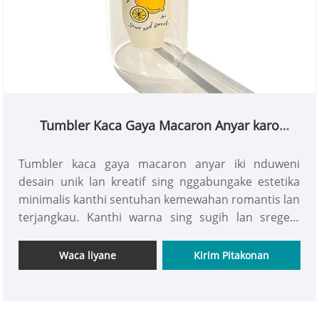
Tumbler Kaca Gaya Macaron Anyar karo
Sedotan
Tumbler kaca gaya macaron anyar iki nduweni
desain unik lan kreatif sing nggabungake estetika
minimalis kanthi sentuhan kemewahan romantis lan
terjangkau. Kanthi warna sing sugih lan sregep,
dheweke menehi keanggunan lan gaya nalika
menehi getaran sing nyenengake lan semangat. Kita
Waca liyane
Kirim Pitakonan
ngajak sampeyan teka lan njupuk siji.