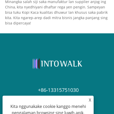
Minangka salah siji saka manufaktur lan supplier anjog ing
China, kita nyedhiyani dhaftar rega yen pengin. Sampeyan
bisa tuku Kopi Kaca kualitas dhuwur lan khusus saka pabrik
kita. Kita ngarep-arep dadi mitra bisnis jangka panjang sing
bisa dipercaya!
+86-13315751030
X
paul@intowalk.com
Kita nggunakake cookie kanggo menehi
pengalaman browsing sing luwih apik,