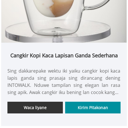
Cangkir Kopi Kaca Lapisan Ganda Sederhana
Sing dakkarepake wektu iki yaiku cangkir kopi kaca
lapis ganda sing prasaja sing dirancang dening
INTOWALK. Nduwe tampilan sing elegan lan rasa
sing apik. Awak cangkir iku bening lan cocok kanggo
kabeh jinis kopi apik. Iku pancen serbaguna lan
ngombe kopi wis dadi kesenengan. Desain terisolasi
Waca liyane
Kirim Pitakonan
lapisan kaping pindho saka cangkir kopi iki cocog
kanggo wong kaya sampeyan sing seneng