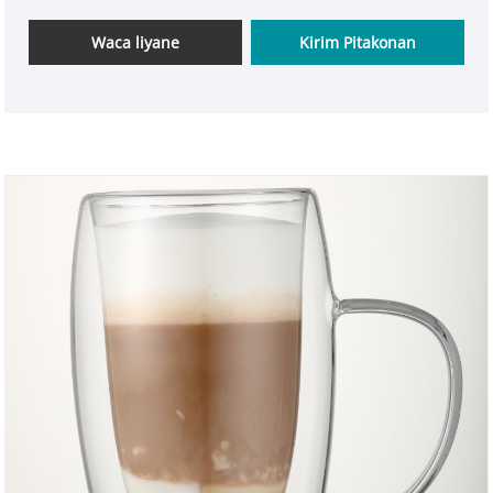
kabeh jinis kopi apik. Iku pancen serbaguna lan
ngombe kopi wis dadi kesenengan. Desain cangkir
Waca liyane
Kirim Pitakonan
kopi iki sampurna kanggo wong kaya sampeyan sing
seneng kesederhanaan lan kemurnian!