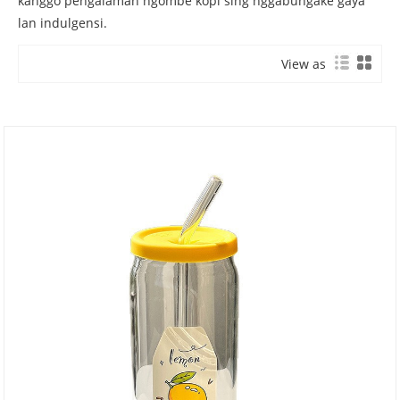
kanggo pengalaman ngombe kopi sing nggabungake gaya
lan indulgensi.
View as