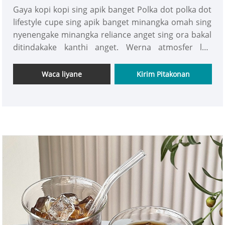
Gaya kopi kopi sing apik banget Polka dot polka dot
lifestyle cupe sing apik banget minangka omah sing
nyenengake minangka reliance anget sing ora bakal
ditindakake kanthi anget. Werna atmosfer lan
elegan sing sederhana nerjemahake swasana klasik
lan rumangsa gaya iki kalebu pelabuhan kulawarga.
Waca liyane
Kirim Pitakonan