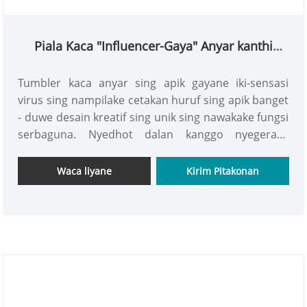
Piala Kaca "Influencer-Gaya" Anyar kanthi
Cetak Letter lan Desain sing Apik
Tumbler kaca anyar sing apik gayane iki-sensasi
virus sing nampilake cetakan huruf sing apik banget
- duwe desain kreatif sing unik sing nawakake fungsi
serbaguna. Nyedhot dalan kanggo nyegerake
musim panas kanthi cepet, ngrangkul kabungahan
urip, lan nyatakake dhiri sing sejati. Pamilik bisnis
Waca liyane
Kirim Pitakonan
diundang kanthi apik kanggo nggawe pesenan.