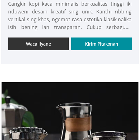
Cangkir kopi kaca minimalis berkualitas tinggi iki
nduweni desain kreatif sing unik. Kanthi ribbing
vertikal sing khas, ngemot rasa estetika klasik nalika
isih bening lan transparan. Cukup serbaguna
kanggo macem-macem panggunaan, iki minangka
pilihan sing cocog kanggo bisnis apa wae-kita
Waca liyane
Kirim Pitakonan
ngundang para pemilik supaya teka lan milih.