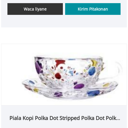
katon aneh, dadi barista dhewe ora angel. Kanthi
set peralatan kopi, sampeyan bisa nggawe latte lan
Waca liyane
Kirim Pitakonan
cappuccino sing enak ing omah.
Piala Kopi Polka Dot Stripped Polka Dot Polka
Dot