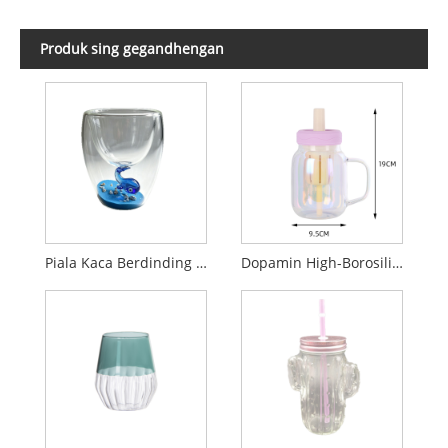
Produk sing gegandhengan
Piala Kaca Berdinding Ganda Kreatif kanthi Sisipan Paus Laut 3D
Dopamin High-Borosilicate Glass Tumbler karo Straw