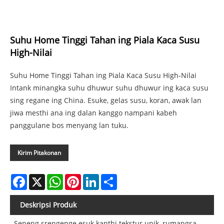
Suhu Home Tinggi Tahan ing Piala Kaca Susu
High-Nilai
Suhu Home Tinggi Tahan ing Piala Kaca Susu High-Nilai
Intank minangka suhu dhuwur suhu dhuwur ing kaca susu
sing regane ing China. Esuke, gelas susu, koran, awak lan
jiwa mesthi ana ing dalan kanggo nampani kabeh
panggulane bos menyang lan tuku.
Kirim Pitakonan
Facebook
X
WhatsApp
Pinterest
LinkedIn
Share
Deskripsi Produk
Seneng srengenge esuk kanthi tekstur unik, rumangsa