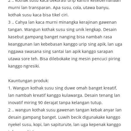
2 .. kothak susu kaca dekorasi urip kanthi kesederhanaan
murni lan transparan. Apa susu, cola, utawa banyu,
kothak susu kaca bisa tikel ciri.
3 .. Cahya lan kaca murni minangka kerajinan gawenan
tangan. Wangun kothak susu sing unik lengkap. Desain
kasebut gampang banget nanging bisa nambah rasa
keanggunan lan kebebasan kanggo urip sing apik, lan uga
nggawa swasana sing santai lan apik kanggo sarapan
utawa sore teh. Bisa dilebokake ing mesin pencuci piring
kanggo ngresiki.
Kauntungan produk:
1. Wangun kothak susu sing duwe omah banget kreatif,
lan nambah kreatif kanggo kulawarga. Desain tenang lan
inovatif miring 90 derajat tanpa kelangan tutup.
2 .. wangun kothak susu gawenan tangan kebak anyar lan
desain gampang banget. Luwih becik digunakake kanggo
nyekel susu, kopi, lan sapiturute, lan uga kepenak kanggo