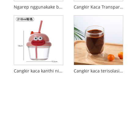
Ngarep nggunakake belang werna-diblokir kaca borosilikat dhuwur cangkir sarapan susu
Cangkir Kaca Transparan Kreatif Anyar kanthi Gagang
Cangkir kaca kanthi nilai dhuwur sing misuwur ing internet, cangkir banyu DunDun mini sing misuwur
Cangkir kaca terisolasi berdinding ganda tahan panas sing sederhana