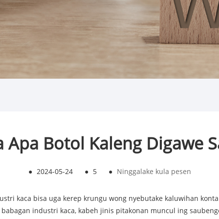
a Apa Botol Kaleng Digawe S
●
2024-05-24
●
5
●
Ninggalake kula pesen
dustri kaca bisa uga kerep krungu wong nyebutake kaluwihan ko
 babagan industri kaca, kabeh jinis pitakonan muncul ing saubeng