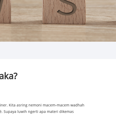
aka?
ntainer. Kita asring nemoni macem-macem wadhah
é. Supaya luwih ngerti apa materi dikemas