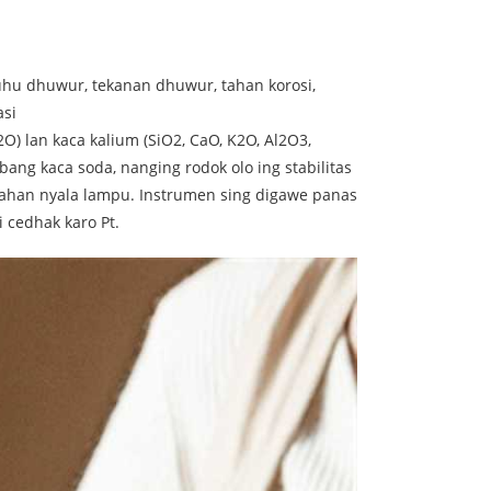
suhu dhuwur, tekanan dhuwur, tahan korosi,
asi
O) lan kaca kalium (SiO2, CaO, K2O, Al2O3,
imbang kaca soda, nanging rodok olo ing stabilitas
olahan nyala lampu. Instrumen sing digawe panas
i cedhak karo Pt.