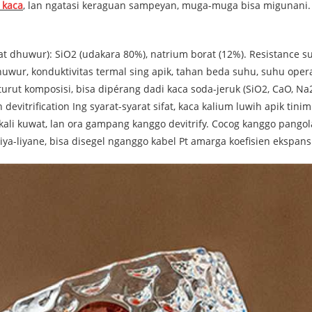
 kaca
, lan ngatasi keraguan sampeyan, muga-muga bisa migunani.
kat dhuwur): SiO2 (udakara 80%), natrium borat (12%). Resistance 
uwur, konduktivitas termal sing apik, tahan beda suhu, suhu oper
urut komposisi, bisa dipérang dadi kaca soda-jeruk (SiO2, CaO, Na2
 devitrification Ing syarat-syarat sifat, kaca kalium luwih apik tin
alkali kuwat, lan ora gampang kanggo devitrify. Cocog kanggo pang
n liya-liyane, bisa disegel nganggo kabel Pt amarga koefisien ekspans