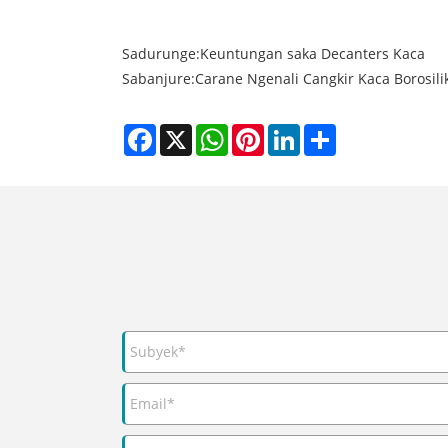
Sadurunge:
Keuntungan saka Decanters Kaca
Sabanjure:
Carane Ngenali Cangkir Kaca Borosil
Facebook
X
WhatsApp
Pinterest
LinkedIn
Share