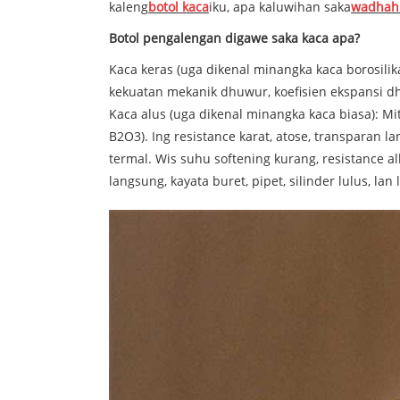
kaleng
botol kaca
iku, apa kaluwihan saka
wadhah
Botol pengalengan digawe saka kaca apa?
Kaca keras (uga dikenal minangka kaca borosili
kekuatan mekanik dhuwur, koefisien ekspansi dh
Kaca alus (uga dikenal minangka kaca biasa): Mit
B2O3). Ing resistance karat, atose, transparan lan
termal. Wis suhu softening kurang, resistance 
langsung, kayata buret, pipet, silinder lulus, la