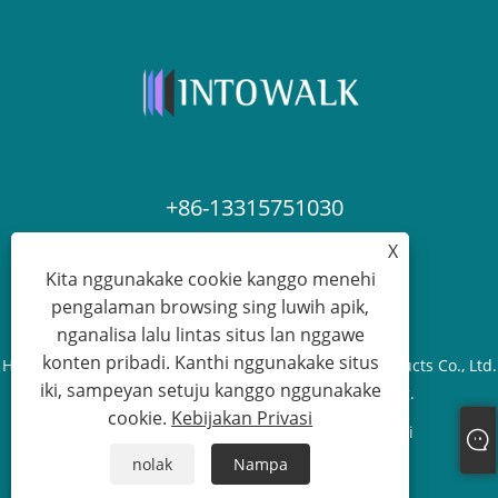
+86-13315751030
X
paul@intowalk.com
Kita nggunakake cookie kanggo menehi
pengalaman browsing sing luwih apik,
nganalisa lalu lintas situs lan nggawe
konten pribadi. Kanthi nggunakake situs
Hak Cipta © 2023 Cangzhou Yuanbenheng Glass Products Co., Ltd.
iki, sampeyan setuju kanggo nggunakake
- Kabeh Hak dilindhungi undhang-undhang.
cookie.
Kebijakan Privasi
Links
Sitemap
RSS
XML
Kebijakan Privasi
nolak
Nampa