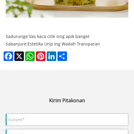
Sadurunge:
Vas kaca cilik sing apik banget
Sabanjure:
Estetika Urip Ing Wadah Transparan
Facebook
X
WhatsApp
Pinterest
LinkedIn
Share
Kirim Pitakonan