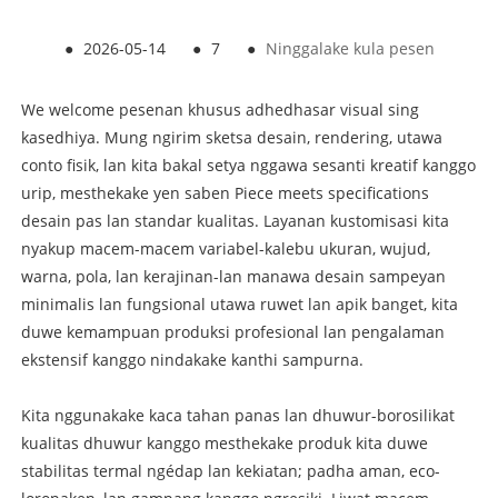
●
2026-05-14
●
7
●
Ninggalake kula pesen
We welcome pesenan khusus adhedhasar visual sing
kasedhiya. Mung ngirim sketsa desain, rendering, utawa
conto fisik, lan kita bakal setya nggawa sesanti kreatif kanggo
urip, mesthekake yen saben Piece meets specifications
desain pas lan standar kualitas. Layanan kustomisasi kita
nyakup macem-macem variabel-kalebu ukuran, wujud,
warna, pola, lan kerajinan-lan manawa desain sampeyan
minimalis lan fungsional utawa ruwet lan apik banget, kita
duwe kemampuan produksi profesional lan pengalaman
ekstensif kanggo nindakake kanthi sampurna.
Kita nggunakake kaca tahan panas lan dhuwur-borosilikat
kualitas dhuwur kanggo mesthekake produk kita duwe
stabilitas termal ngédap lan kekiatan; padha aman, eco-