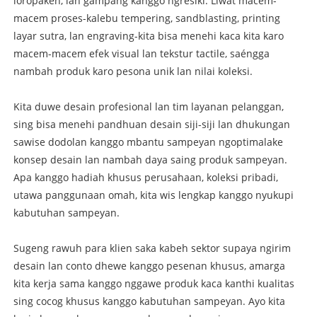
loropaken, lan gampang kanggo ngresiki. Liwat macem-
macem proses-kalebu tempering, sandblasting, printing
layar sutra, lan engraving-kita bisa menehi kaca kita karo
macem-macem efek visual lan tekstur tactile, saéngga
nambah produk karo pesona unik lan nilai koleksi.
Kita duwe desain profesional lan tim layanan pelanggan,
sing bisa menehi pandhuan desain siji-siji lan dhukungan
sawise dodolan kanggo mbantu sampeyan ngoptimalake
konsep desain lan nambah daya saing produk sampeyan.
Apa kanggo hadiah khusus perusahaan, koleksi pribadi,
utawa panggunaan omah, kita wis lengkap kanggo nyukupi
kabutuhan sampeyan.
Sugeng rawuh para klien saka kabeh sektor supaya ngirim
desain lan conto dhewe kanggo pesenan khusus, amarga
kita kerja sama kanggo nggawe produk kaca kanthi kualitas
sing cocog khusus kanggo kabutuhan sampeyan. Ayo kita